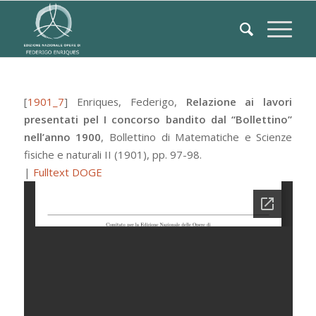
[
1901_7
]
Enriques, Federigo
,
Relazione ai lavori
presentati pel I concorso bandito dal “Bollettino”
nell’anno 1900
,
Bollettino di Matematiche e Scienze
fisiche e naturali
II
(1901), pp. 97-98.
|
Fulltext DOGE