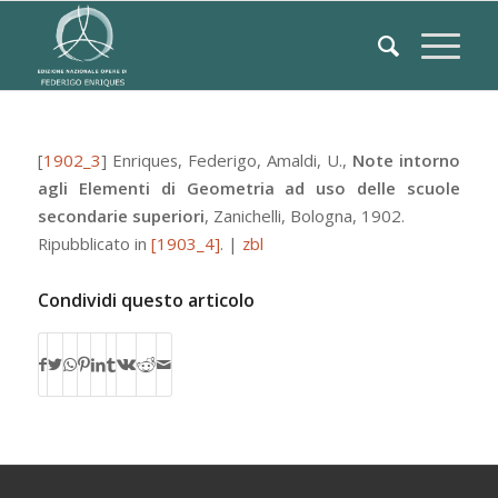
[
1902_3
]
Enriques, Federigo
,
Amaldi, U.
,
Note intorno
agli Elementi di Geometria ad uso delle scuole
secondarie superiori
,
Zanichelli
,
Bologna
, 1902.
Ripubblicato in
[1903_4]
.
|
zbl
Condividi questo articolo