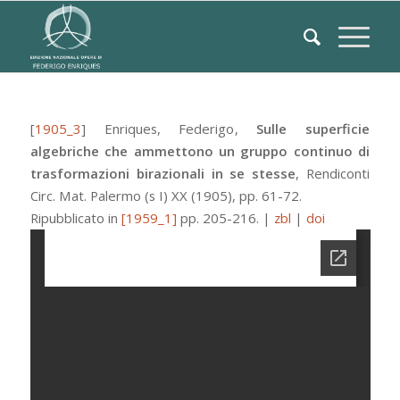
[
1905_3
]
Enriques, Federigo
,
Sulle superficie
algebriche che ammettono un gruppo continuo di
trasformazioni birazionali in se stesse
,
Rendiconti
Circ. Mat. Palermo (s I)
XX
(1905), pp. 61-72.
Ripubblicato in
[1959_1]
pp. 205-216.
|
zbl
|
doi