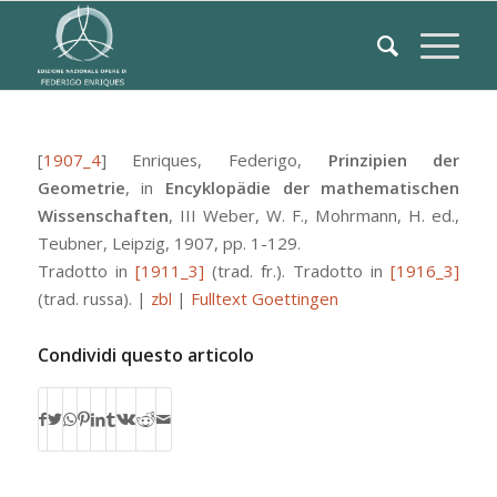
[
1907_4
]
Enriques, Federigo
,
Prinzipien der
Geometrie
, in
Encyklopädie der mathematischen
Wissenschaften
,
III
Weber, W. F.
,
Mohrmann, H.
ed.,
Teubner
,
Leipzig
, 1907, pp. 1-129.
Tradotto in
[1911_3]
(trad. fr.).
Tradotto in
[1916_3]
(trad. russa).
|
zbl
|
Fulltext Goettingen
Condividi questo articolo