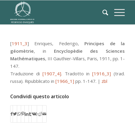
[
1911_3
]
Enriques, Federigo
,
Principes de la
géomètrie
, in
Encyclopèdie des Sciences
Mathématiques
,
III
Gauthier-Villars
,
Paris
, 1911, pp. 1-
147.
Traduzione di
[1907_4]
.
Tradotto in
[1916_3]
(trad.
russa).
Ripubblicato in
[1966_1]
pp. 1-147.
|
zbl
Condividi questo articolo