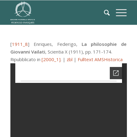
[
1911_8
]
Enriques, Federigo
,
La philosophie de
Giovanni Vailati
,
Scientia
X
(1911), pp. 171-174.
Ripubblicato in
[2000_1]
.
|
zbl
|
Fulltext AMSHistorica