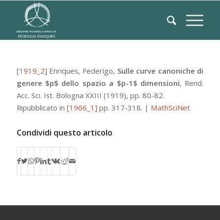
[
1919_2
]
Enriques, Federigo
,
Sulle curve canoniche di
genere $p$ dello spazio a $p-1$ dimensioni
,
Rend.
Acc. Sci. Ist. Bologna
XXIII
(1919), pp. 80-82.
Ripubblicato in
[1966_1]
pp. 317-318.
|
MathSciNet
Condividi questo articolo