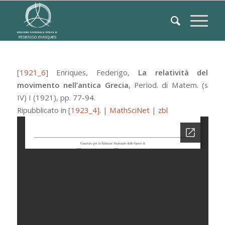
[
1921_6
]
Enriques, Federigo
,
La relatività del
movimento nell’antica Grecia
,
Period. di Matem. (s
IV)
I
(1921), pp. 77-94.
Ripubblicato in
[1923_4]
.
|
MathSciNet
|
zbl