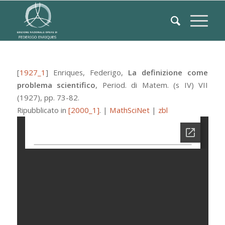
[
1927_1
]
Enriques, Federigo
,
La definizione come
problema scientifico
,
Period. di Matem. (s IV)
VII
(1927), pp. 73-82.
Ripubblicato in
[2000_1]
.
|
MathSciNet
|
zbl