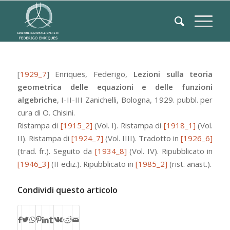
[
1929_7
]
Enriques, Federigo
,
Lezioni sulla teoria
geometrica delle equazioni e delle funzioni
algebriche
,
I-II-III
Zanichelli
,
Bologna
, 1929.
pubbl. per
cura di O. Chisini.
Ristampa di
[1915_2]
(Vol. I).
Ristampa di
[1918_1]
(Vol.
II).
Ristampa di
[1924_7]
(Vol. IIII).
Tradotto in
[1926_6]
(trad. fr.).
Seguito da
[1934_8]
(Vol. IV).
Ripubblicato in
[1946_3]
(II ediz.).
Ripubblicato in
[1985_2]
(rist. anast.).
Condividi questo articolo