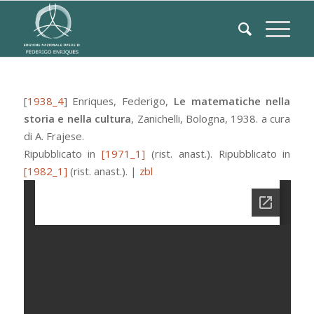
[
1938_4
]
Enriques, Federigo
,
Le matematiche nella
storia e nella cultura
,
Zanichelli
,
Bologna
, 1938.
a cura
di A. Frajese.
Ripubblicato in
[1971_1]
(rist. anast.).
Ripubblicato in
[1982_1]
(rist. anast.).
|
zbl