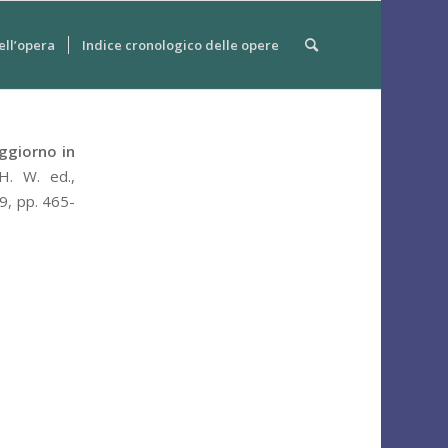
ell’opera
Indice cronologico delle opere
ggiorno in
 H. W.
ed.,
9, pp. 465-