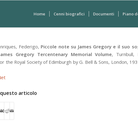
Home
Cenni biografici
Documenti
Piano d
nriques, Federigo
,
Piccole note su James Gregory e il suo so
James Gregory Tercentenary Memorial Volume
,
Turnbull,
for the Royal Society of Edimburgh by G. Bell & Sons
,
London
, 193
Net
 questo articolo