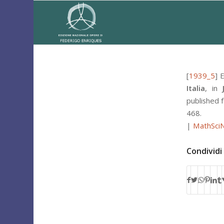
[
1939_5
]
E
Italia
, in
published 
468.
|
MathSci
Condividi