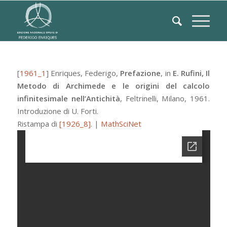
[
1961_1
]
Enriques, Federigo
,
Prefazione
, in
E. Rufini, Il
Metodo di Archimede e le origini del calcolo
infinitesimale nell’Antichità
,
Feltrinelli
,
Milano
, 1961.
Introduzione di U. Forti.
Ristampa di
[1926_8]
.
|
MathSciNet