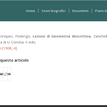
Home
Cenni biografici
Documenti
Piano d
Enriques, Federigo
,
Lezioni di Geometria descrittiva
,
Zanichell
a di U. Concina.
II ediz.
di
[1908_4]
.
 questo articolo