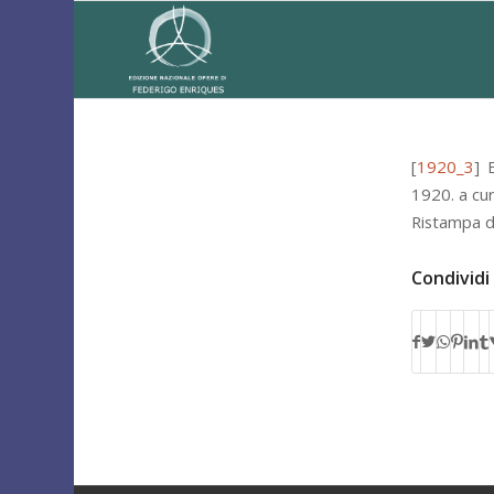
[
1920_3
]
1920.
a cur
Ristampa 
Condividi