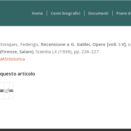
Home
Cenni biografici
Documenti
Piano d
]
Enriques, Federigo
,
Recensione a G. Galilei, Opere [voll. I-V], 
(Firenze, Salani)
,
Scientia
LX
(1936), pp. 226-227.
 AMSHistorica
 questo articolo