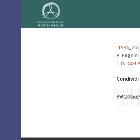
[
1936_26
P. Pagnini 
|
Fulltext
Condividi