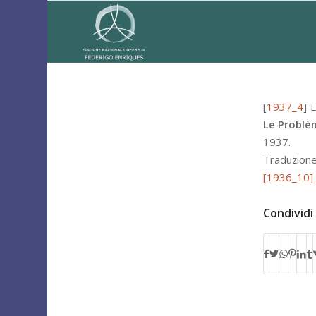
[
1937_4
]
E
Le Problè
1937.
Traduzion
[1936_10]
Condividi