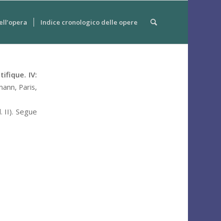
ell’opera
Indice cronologico delle opere
ifique. IV:
mann
,
Paris
,
. II).
Segue
.